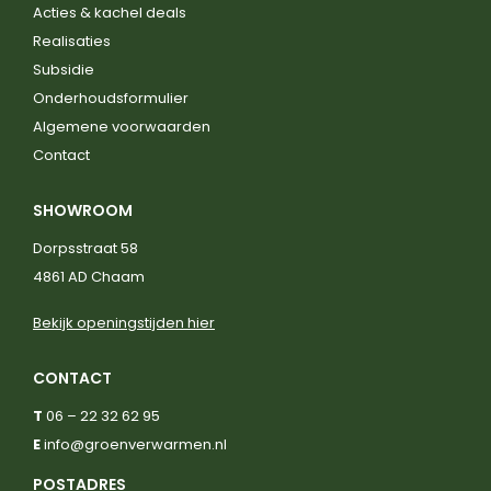
Acties & kachel deals
Realisaties
Subsidie
Onderhoudsformulier
Algemene voorwaarden
Contact
SHOWROOM
Dorpsstraat 58
4861 AD Chaam
Bekijk openingstijden hier
CONTACT
T
06 – 22 32 62 95
E
info@groenverwarmen.nl
POSTADRES