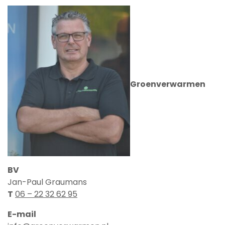
Groenverwarmen
BV
Jan-Paul Graumans
T
06 – 22 32 62 95
E-mail