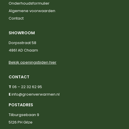
Onderhoudsformulier
Algemene voorwaarden
Contact
SHOWROOM
Dorpsstraat 58
4861 AD Chaam
Bekijk openingstijden hier
CONTACT
T
06 – 22 32 62 95
E
info@groenverwarmen.nl
POSTADRES
Tilburgsebaan 9
5126 PH Gilze