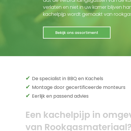
dat de verbrandingsgassen van de kac
verlaten en niet in uw kamer blijven h
kachelpijp wordt gemaakt van rookgas
Bekijk ons assortiment
✔
De specialist in BBQ en Kachels
✔
Montage door gecertificeerde monteurs
✔
Eerlijk en passend advies
Een kachelpijp in omge
van Rookgasmateriaal