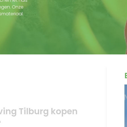
hel het huis
angen. Onze
materiaal.
ving Tilburg kopen
?