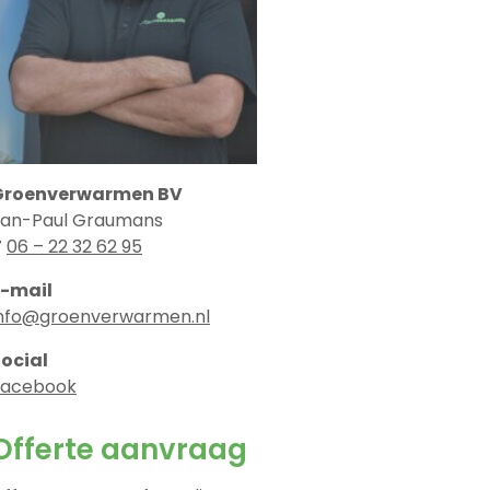
Groenverwarmen BV
Jan-Paul Graumans
T
06 – 22 32 62 95
E-mail
info@groenverwarmen.nl
ocial
Facebook
Offerte aanvraag