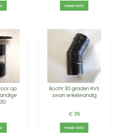
fo
meer info
voor op
Bocht 30 graden RVS
andige
zwart enkelwandig
130
€ 35
fo
meer info