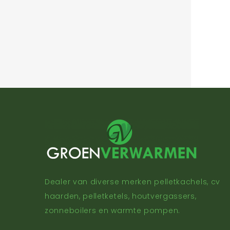
Dealer van diverse merken pelletkachels, cv
haarden, pelletketels, houtvergassers,
zonneboilers en warmte pompen.