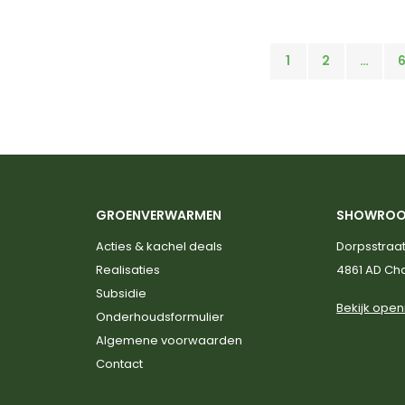
1
2
…
GROENVERWARMEN
SHOWRO
Acties & kachel deals
Dorpsstraat
Realisaties
4861 AD C
Subsidie
Bekijk open
Onderhoudsformulier
Algemene voorwaarden
Contact