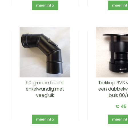
meer info
meer in
90 graden bocht
Trekkap RVS 
enkelwandig met
een dubbelw
veegluik
buis 80/
€ 45
meer info
meer in