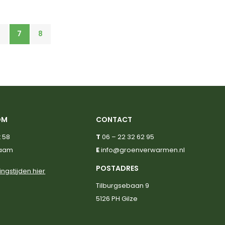
6
7
8
OM
CONTACT
 58
T
06 – 22 32 62 95
haam
E
info@groenverwarmen.nl
POSTADRES
ingstijden hier
Tilburgsebaan 9
5126 PH Gilze