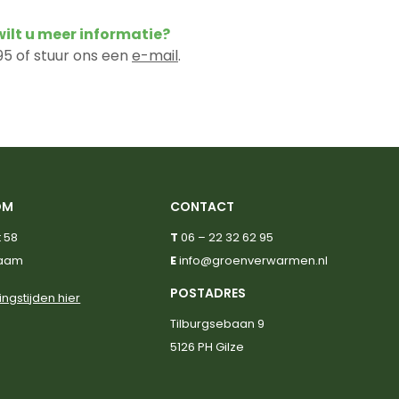
 wilt u meer informatie?
5 of stuur ons een
e-mail
.
OM
CONTACT
 58
T
06 – 22 32 62 95
haam
E
info@groenverwarmen.nl
POSTADRES
ingstijden hier
Tilburgsebaan 9
5126 PH Gilze