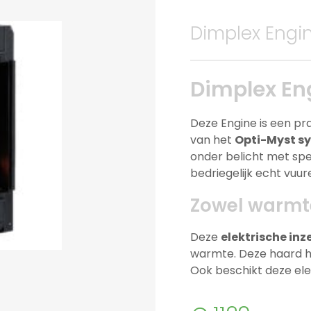
Dimplex Engi
Dimplex En
Deze Engine is een pr
van het
Opti-Myst s
onder belicht met sp
bedriegelijk echt vuur
Zowel warmte
Deze
elektrische in
warmte. Deze haard h
Ook beschikt deze ele