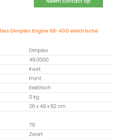
Neem contact op
ties Dimplex Engine 68-400 elektrische
Dimplex
:
49.0000
Inzet
Front
Elektrisch
0 kg
26 x 49 x 82 cm
79
Zwart