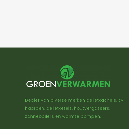
Dealer van diverse merken pelletkachels, cv
haarden, pelletketels, houtvergassers,
zonneboilers en warmte pompen.