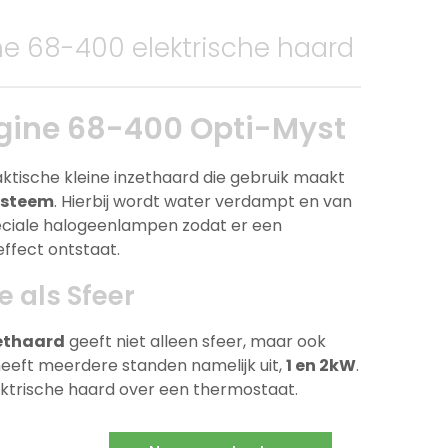
ne 68-400 elektrische haard
gine 68-400 Opti-Myst
aktische kleine inzethaard die gebruik maakt
ysteem
. Hierbij wordt water verdampt en van
eciale halogeenlampen zodat er een
effect ontstaat.
 als Sfeer
zethaard
geeft niet alleen sfeer, maar ook
eeft meerdere standen namelijk uit,
1 en 2kW
.
ktrische haard over een thermostaat.