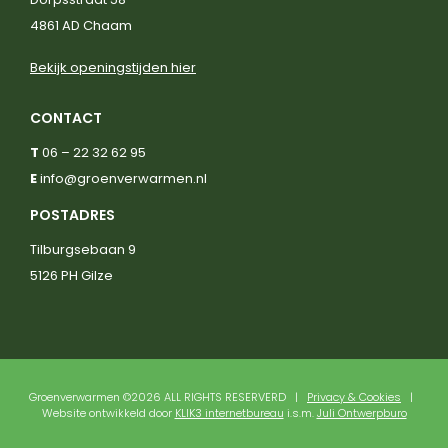
4861 AD Chaam
Bekijk openingstijden hier
CONTACT
T
06 – 22 32 62 95
E
info@groenverwarmen.nl
POSTADRES
Tilburgsebaan 9
5126 PH Gilze
Groenverwarmen ©2026 ALL RIGHTS RESERVERD |
Privacy & Cookies
|
Website ontwikkeld door
KLIK3 internetbureau
i.s.m.
Juli Ontwerpburo