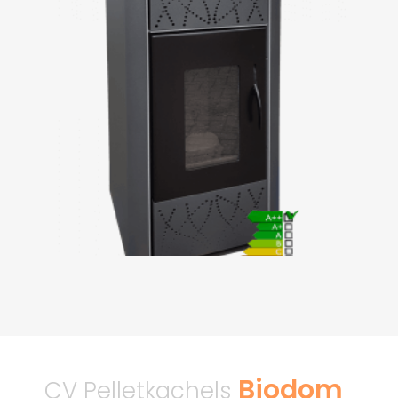
Biodom
CV Pelletkachels