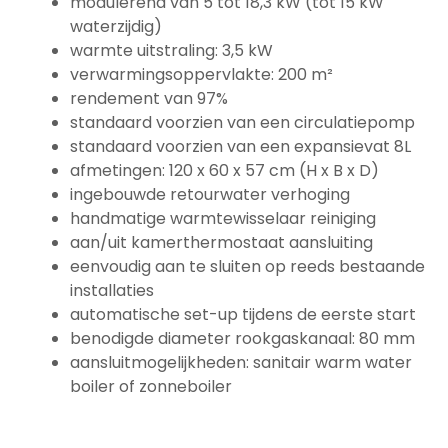
modulerend van 5 tot 18,3 kW (tot 15 kW
waterzijdig)
warmte uitstraling: 3,5 kW
verwarmingsoppervlakte: 200 m²
rendement van 97%
standaard voorzien van een circulatiepomp
standaard voorzien van een expansievat 8L
afmetingen: 120 x 60 x 57 cm (H x B x D)
ingebouwde retourwater verhoging
handmatige warmtewisselaar reiniging
aan/uit kamerthermostaat aansluiting
eenvoudig aan te sluiten op reeds bestaande
installaties
automatische set-up tijdens de eerste start
benodigde diameter rookgaskanaal: 80 mm
aansluitmogelijkheden: sanitair warm water
boiler of zonneboiler