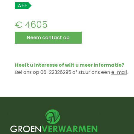
A++
€ 4605
Neem contact op
Heeft u interesse of wilt u meer informatie?
Bel ons op 06-22326295 of stuur ons een
e-mail
.