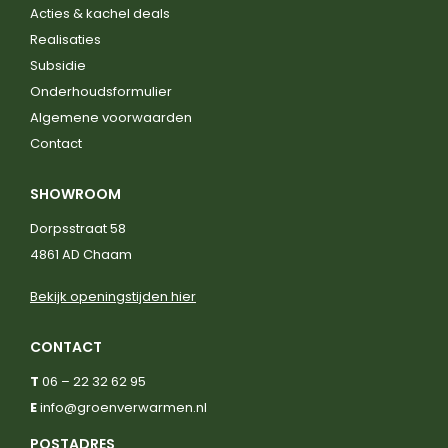
Acties & kachel deals
Realisaties
Subsidie
Onderhoudsformulier
Algemene voorwaarden
Contact
SHOWROOM
Dorpsstraat 58
4861 AD Chaam
Bekijk openingstijden hier
CONTACT
T
06 – 22 32 62 95
E
info@groenverwarmen.nl
POSTADRES