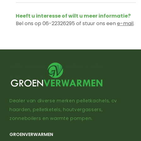
Heeft u interesse of wilt u meer informatie?
Bel ons op 06-22326295 of stuur ons een
e-mail
.
Dealer van diverse merken pelletkachels, cv
haarden, pelletketels, houtvergassers,
zonneboilers en warmte pompen.
GROENVERWARMEN