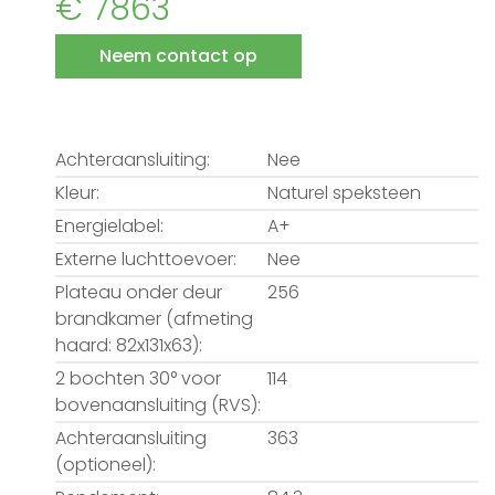
€ 7863
Neem contact op
Achteraansluiting:
Nee
Kleur:
Naturel speksteen
Energielabel:
A+
Externe luchttoevoer:
Nee
Plateau onder deur
256
brandkamer (afmeting
haard: 82x131x63):
2 bochten 30° voor
114
bovenaansluiting (RVS):
Achteraansluiting
363
(optioneel):