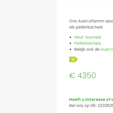
Ons Austroflamm asso
als pelletkachels:
Hout-kachels
Pelletkachels
Bekijk ook de
Austr
A
€ 4350
Heeft u interesse of
Bel ons op 06-2232629