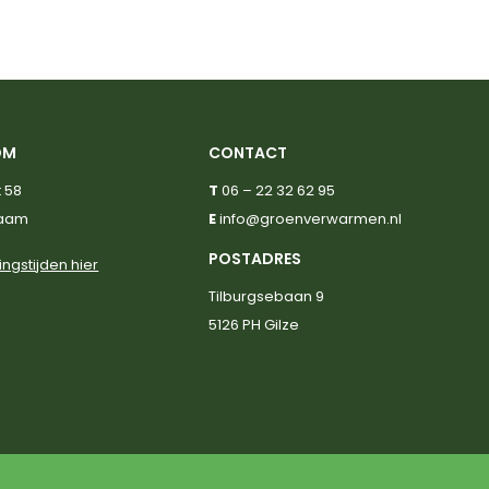
OM
CONTACT
 58
T
06 – 22 32 62 95
haam
E
info@groenverwarmen.nl
POSTADRES
ingstijden hier
Tilburgsebaan 9
5126 PH Gilze