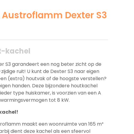
Austroflamm Dexter S3
s
t-kachel
r S3 garandeert een nog beter zicht op de
ijdige ruit! U kunt de Dexter S3 naar eigen
 een (extra) houtvak of de hoogste verstellen?
w eigen handen. Deze bijzondere houtkachel
 ieder type huiskamer, is voorzien van een A
erwarmingsvermogen tot 8 kW.
-kachel!
troflamm maakt een woonruimte van 165 m³
arbij dient deze kachel als een sfeervol