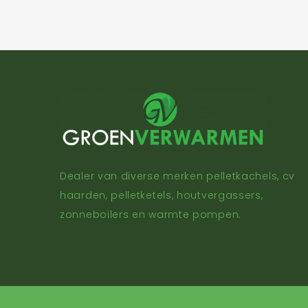
Dealer van diverse merken pelletkachels, cv
haarden, pelletketels, houtvergassers,
zonneboilers en warmte pompen.