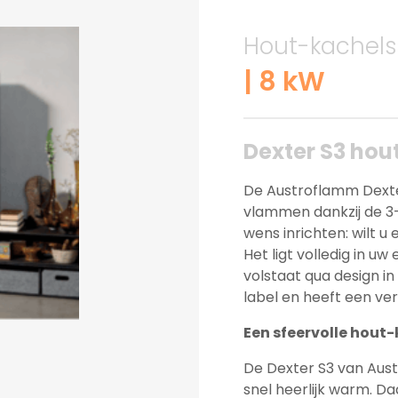
Hout-kachel
| 8 kW
Dexter S3 hou
De Austroflamm Dexte
vlammen dankzij de 3-z
wens inrichten: wilt u
Het ligt volledig in u
volstaat qua design in
label en heeft een v
Een sfeervolle hout
De Dexter S3 van Aus
snel heerlijk warm. Da