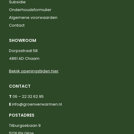
Subsidie
Onderhoudsformulier
Algemene voorwaarden
Contact
SHOWROOM
Dorpsstraat 58
4861 AD Chaam
Bekijk openingstijden hier
CONTACT
T
06 – 22 32 62 95
E
info@groenverwarmen.nl
POSTADRES
Tilburgsebaan 9
5126 PH Gilze