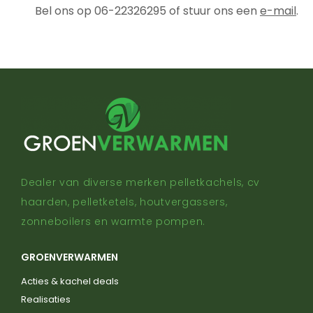
Bel ons op 06-22326295 of stuur ons een
e-mail
.
Dealer van diverse merken pelletkachels, cv
haarden, pelletketels, houtvergassers,
zonneboilers en warmte pompen.
GROENVERWARMEN
Acties & kachel deals
Realisaties