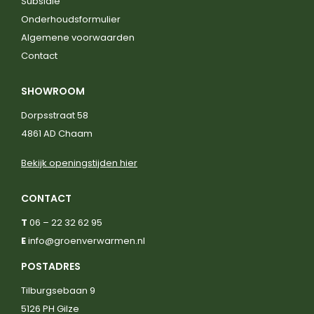
Subsidie
Onderhoudsformulier
Algemene voorwaarden
Contact
SHOWROOM
Dorpsstraat 58
4861 AD Chaam
Bekijk openingstijden hier
CONTACT
T
06 – 22 32 62 95
E
info@groenverwarmen.nl
POSTADRES
Tilburgsebaan 9
5126 PH Gilze