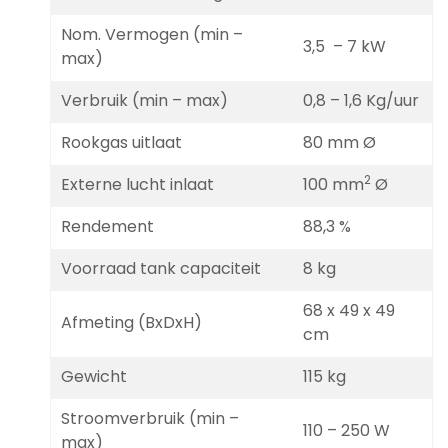
Nom. Vermogen (min –
3,5 – 7 kW
max)
Verbruik (min – max)
0,8 – 1,6 Kg/uur
Rookgas uitlaat
80 mm Ø
2
Externe lucht inlaat
100 mm
Ø
Rendement
88,3 %
Voorraad tank capaciteit
8 kg
68 x 49 x 49
Afmeting (BxDxH)
cm
Gewicht
115 kg
Stroomverbruik (min –
110 – 250 W
max)