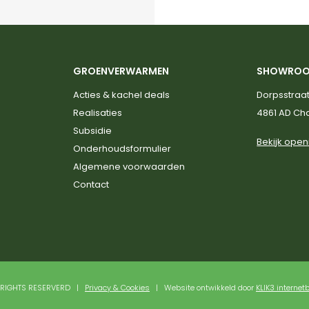
GROENVERWARMEN
SHOWRO
Acties & kachel deals
Dorpsstraat
Realisaties
4861 AD C
Subsidie
Bekijk open
Onderhoudsformulier
Algemene voorwaarden
Contact
L RIGHTS RESERVERD |
Privacy & Cookies
| Website ontwikkeld door
KLIK3 internet