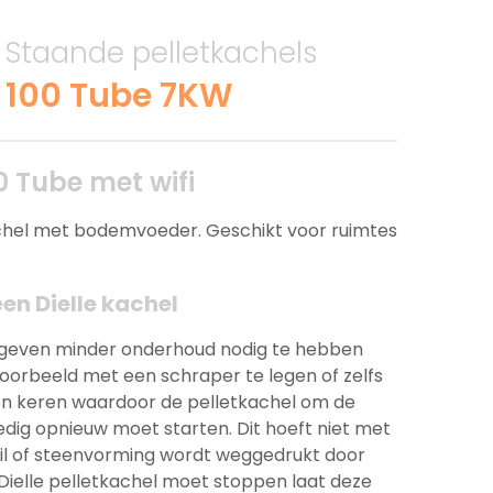
, Staande pelletkachels
o 100 Tube 7KW
00 Tube met wifi
chel met bodemvoeder. Geschikt voor ruimtes
n Dielle kachel
angeven minder onderhoud nodig te hebben
oorbeeld met een schraper te legen of zelfs
en keren waardoor de pelletkachel om de
edig opnieuw moet starten. Dit hoeft niet met
uil of steenvorming wordt weggedrukt door
 Dielle pelletkachel moet stoppen laat deze