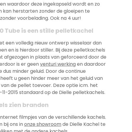
ggen waardoor deze ingekapseld wordt en zo
 kan herstarten zonder de gloeipen te
zonder voorbelading. Ook na 4 uur!
0 Tube is een stille pelletkachel
et een volledig nieuw ontwerp wisselaar dan
 en is hierdoor stiller. Bij deze pelletkachels
ht afgezogen in plaats van geforceerd door de
ierdoor is er geen
venturi werking
en daardoor
e dus minder geluid. Door de continue
 heeft u geen hinder meer van het geluid van
van de pellet toevoer. Deze optie icm. het
1-11-2015 standaard op de Dielle pelletkachels.
hels zien branden
 internet filmpjes van de verschillende kachels.
 bij ons in
onze showroom
de Dielle Kachel te
lijken met de andere kachels.