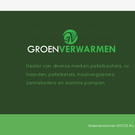
Dealer van diverse merken pelletkachels, cv
haarden, pelletketels, houtvergassers,
zonneboilers en warmte pompen.
Groenverwarmen ©2026 AL