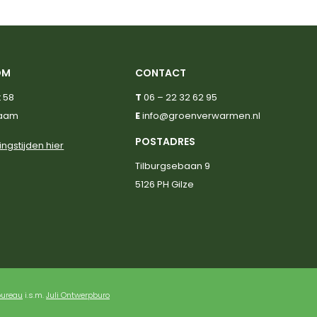
OM
CONTACT
 58
T
06 – 22 32 62 95
haam
E
info@groenverwarmen.nl
POSTADRES
ingstijden hier
Tilburgsebaan 9
5126 PH Gilze
bureau
i.s.m.
Juli Ontwerpburo