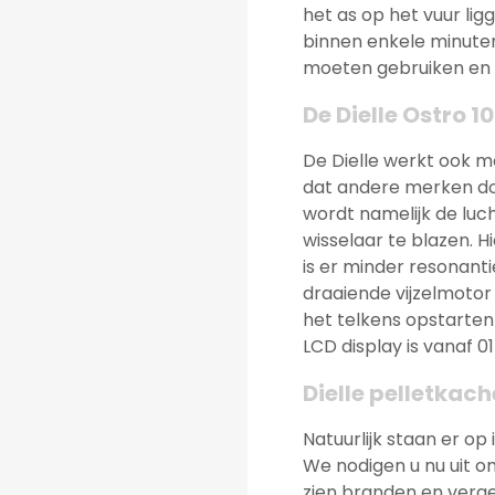
het as op het vuur li
binnen enkele minuten
moeten gebruiken en 
De Dielle Ostro 10
De Dielle werkt ook m
dat andere merken doen
wordt namelijk de luc
wisselaar te blazen. H
is er minder resonanti
draaiende vijzelmotor
het telkens opstarten 
LCD display is vanaf 0
Dielle pelletkac
Natuurlijk staan er op
We nodigen u nu uit om
zien branden en verge