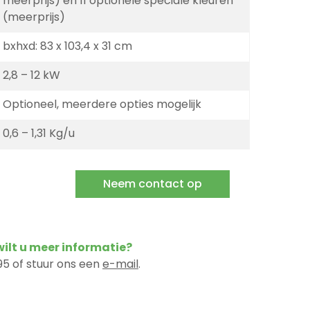
meerprijs) en 11 optionele speciale kleuren
(meerprijs)
bxhxd: 83 x 103,4 x 31 cm
2,8 – 12 kW
Optioneel, meerdere opties mogelijk
0,6 – 1,31 Kg/u
Neem contact op
 wilt u meer informatie?
5 of stuur ons een
e-mail
.