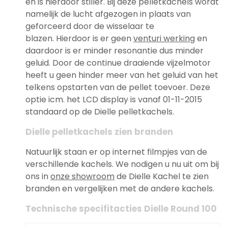
en is hierdoor stiller. Bij deze pelletkachels wordt
namelijk de lucht afgezogen in plaats van
geforceerd door de wisselaar te
blazen. Hierdoor is er geen
venturi werking
en
daardoor is er minder resonantie dus minder
geluid. Door de continue draaiende vijzelmotor
heeft u geen hinder meer van het geluid van het
telkens opstarten van de pellet toevoer. Deze
optie icm. het LCD display is vanaf 01-11-2015
standaard op de Dielle pelletkachels.
Dielle pelletkachels zien branden
Natuurlijk staan er op internet filmpjes van de
verschillende kachels. We nodigen u nu uit om bij
ons in
onze showroom
de Dielle Kachel te zien
branden en vergelijken met de andere kachels.
Technische specifitacties Dielle Round 100