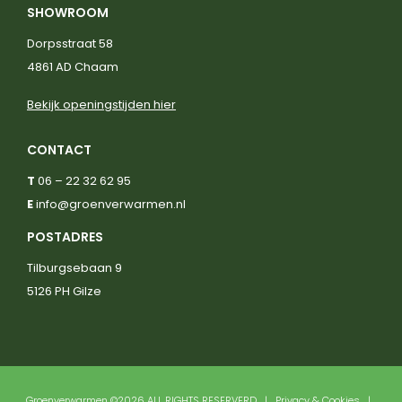
SHOWROOM
Dorpsstraat 58
4861 AD Chaam
Bekijk openingstijden hier
CONTACT
T
06 – 22 32 62 95
E
info@groenverwarmen.nl
POSTADRES
Tilburgsebaan 9
5126 PH Gilze
Groenverwarmen ©2026 ALL RIGHTS RESERVERD |
Privacy & Cookies
|