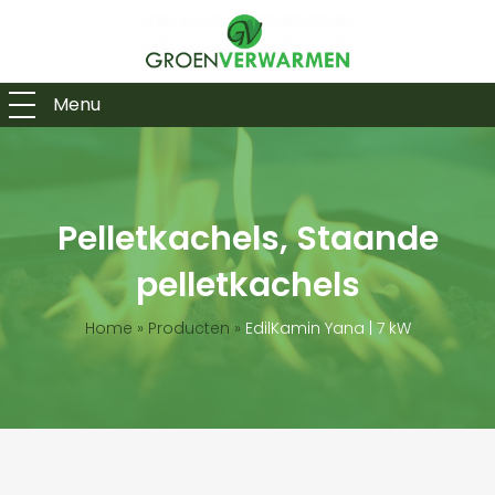
Menu
Pelletkachels, Staande
pelletkachels
Home
»
Producten
»
EdilKamin Yana | 7 kW