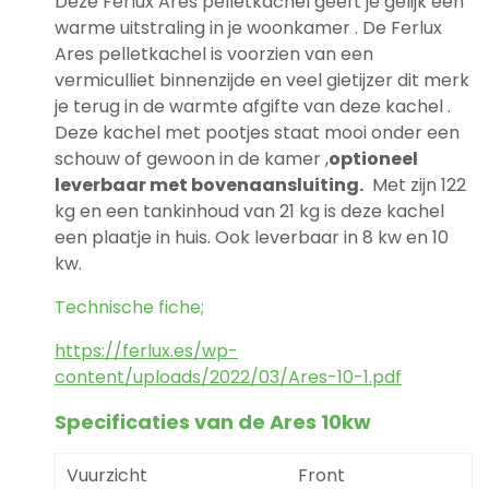
Deze Ferlux Ares pelletkachel geeft je gelijk een
warme uitstraling in je woonkamer . De Ferlux
Ares pelletkachel is voorzien van een
vermiculliet binnenzijde en veel gietijzer dit merk
je terug in de warmte afgifte van deze kachel .
Deze kachel met pootjes staat mooi onder een
schouw of gewoon in de kamer ,
optioneel
leverbaar met bovenaansluiting.
Met zijn 122
kg en een tankinhoud van 21 kg is deze kachel
een plaatje in huis. Ook leverbaar in 8 kw en 10
kw.
Technische fiche;
https://ferlux.es/wp-
content/uploads/2022/03/Ares-10-1.pdf
Specificaties van de Ares 10kw
Vuurzicht
Front