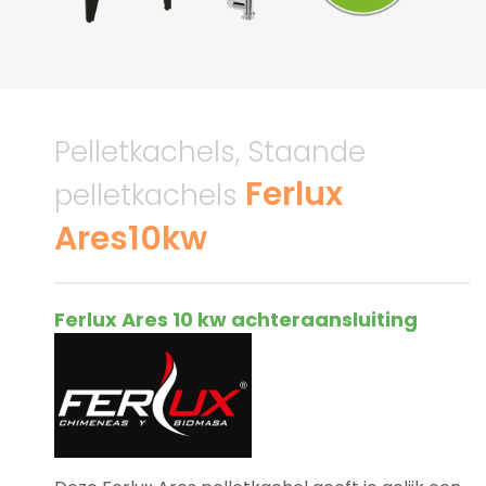
Pelletkachels, Staande
Ferlux
pelletkachels
Ares10kw
Ferlux Ares 10 kw achteraansluiting