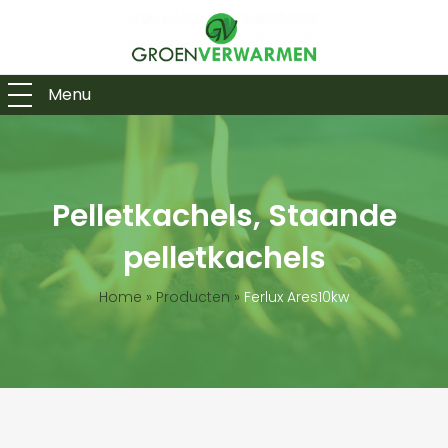
Menu
Pelletkachels, Staande
pelletkachels
Home
»
Producten
»
Ferlux Ares10kw