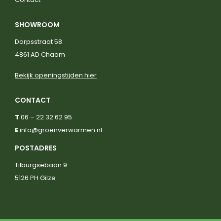
SHOWROOM
Dorpsstraat 58
4861 AD Chaam
Bekijk openingstijden hier
CONTACT
T
06 – 22 32 62 95
E
info@groenverwarmen.nl
POSTADRES
Tilburgsebaan 9
5126 PH Gilze