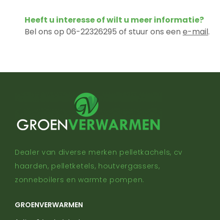
Heeft u interesse of wilt u meer informatie?
Bel ons op 06-22326295 of stuur ons een
e-mail
.
Dealer van diverse merken pelletkachels, cv
haarden, pelletketels, houtvergassers,
zonneboilers en warmte pompen.
GROENVERWARMEN