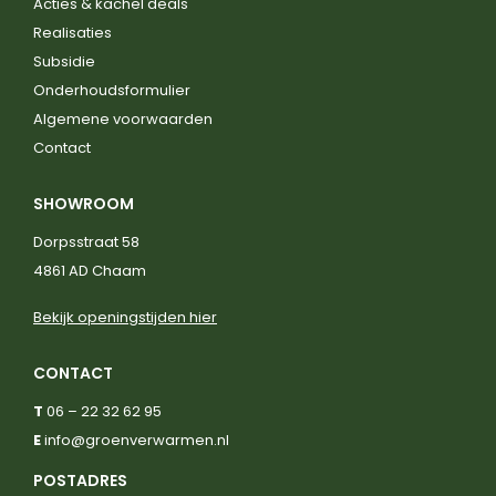
Acties & kachel deals
Realisaties
Subsidie
Onderhoudsformulier
Algemene voorwaarden
Contact
SHOWROOM
Dorpsstraat 58
4861 AD Chaam
Bekijk openingstijden hier
CONTACT
T
06 – 22 32 62 95
E
info@groenverwarmen.nl
POSTADRES