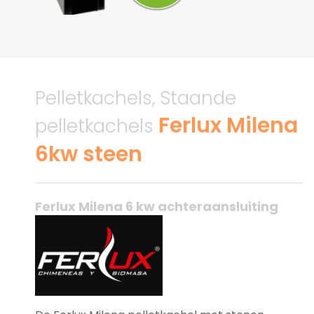
Pelletkachels, Staande
Ferlux Milena
pelletkachels
6kw steen
Ferlux Milena 6 kw achteraansluiting