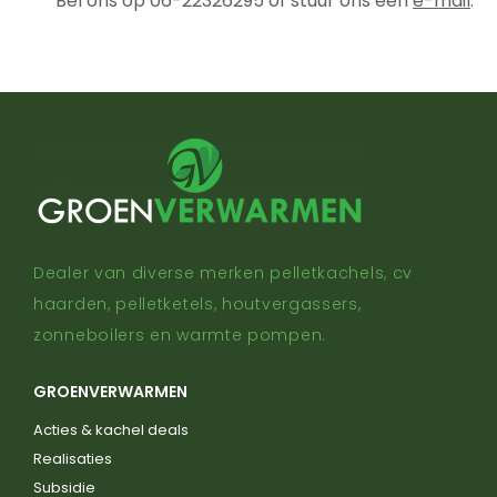
Bel ons op 06-22326295 of stuur ons een
e-mail
.
Dealer van diverse merken pelletkachels, cv
haarden, pelletketels, houtvergassers,
zonneboilers en warmte pompen.
GROENVERWARMEN
Acties & kachel deals
Realisaties
Subsidie