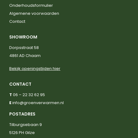
Onderhoudsformulier
Algemene voorwaarden
Contact
SHOWROOM
Dorpsstraat 58
4861 AD Chaam
Bekijk openingstijden hier
CONTACT
T
06 – 22 32 62 95
E
info@groenverwarmen.nl
POSTADRES
Tilburgsebaan 9
5126 PH Gilze