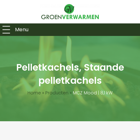
Menu
Pelletkachels, Staande
pelletkachels
Home
»
Producten
»
MCZ Mood | 8,1 kW