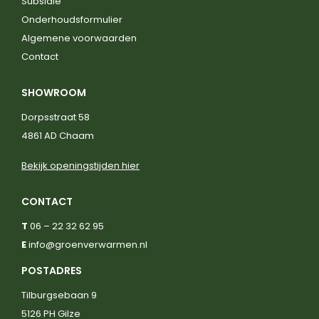
Subsidie
Onderhoudsformulier
Algemene voorwaarden
Contact
SHOWROOM
Dorpsstraat 58
4861 AD Chaam
Bekijk openingstijden hier
CONTACT
T
06 – 22 32 62 95
E
info@groenverwarmen.nl
POSTADRES
Tilburgsebaan 9
5126 PH Gilze