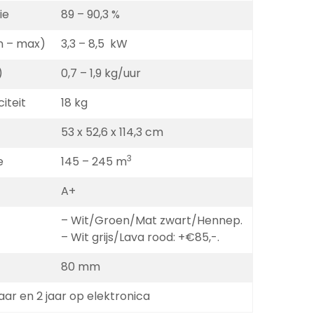
ie
89 – 90,3 %
n – max)
3,3 – 8,5 kW
)
0,7 – 1,9 kg/uur
iteit
18 kg
53 x 52,6 x 114,3 cm
3
e
145 – 245 m
A+
– Wit/Groen/Mat zwart/Hennep.
– Wit grijs/Lava rood: +€85,-.
80 mm
aar en 2 jaar op elektronica