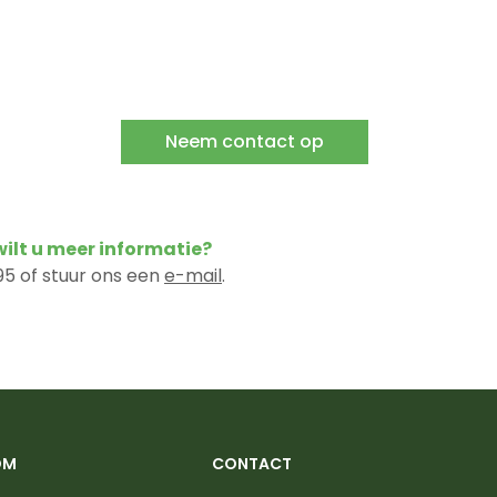
Neem contact op
 wilt u meer informatie?
5 of stuur ons een
e-mail
.
OM
CONTACT