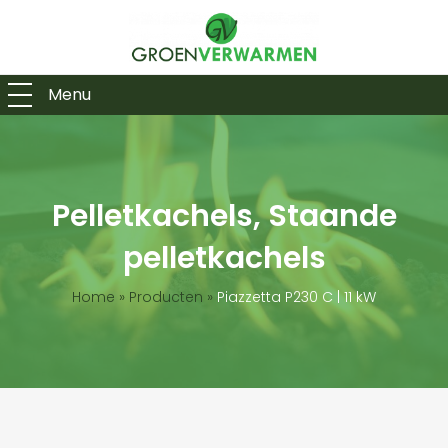
Menu
Pelletkachels, Staande
pelletkachels
Home
»
Producten
»
Piazzetta P230 C | 11 kW