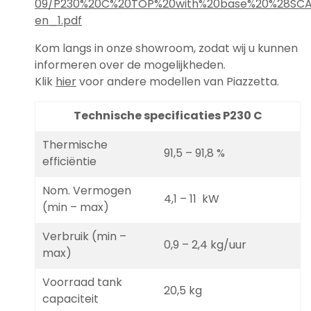
09/P230%20C%20TOP%20with%20base%20%28SC
en_1.pdf
Kom langs in onze showroom, zodat wij u kunnen
informeren over de mogelijkheden.
Klik
hier
voor andere modellen van Piazzetta.
Technische specificaties P230 C
Thermische
91,5 – 91,8 %
efficiëntie
Nom. Vermogen
4,1 – 11 kW
(min – max)
Verbruik (min –
0,9 – 2,4 kg/uur
max)
Voorraad tank
20,5 kg
capaciteit