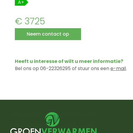
A+
€ 3725
Neem contact op
Heeft u interesse of wilt u meer informatie?
Bel ons op 06-22326295 of stuur ons een
e-mail
.