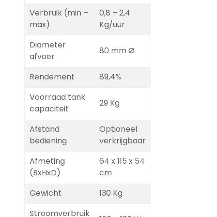
Verbruik (min –
0,8 – 2,4
max)
Kg/uur
Diameter
80 mm Ø
afvoer
Rendement
89,4%
Voorraad tank
29 Kg
capaciteit
Afstand
Optioneel
bediening
verkrijgbaar
Afmeting
64 x 115 x 54
(BxHxD)
cm
Gewicht
130 Kg
Stroomverbruik