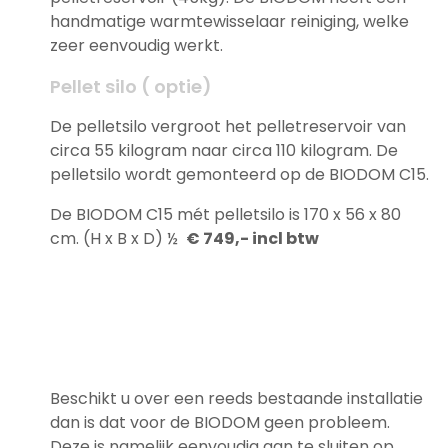
handmatige warmtewisselaar reiniging, welke
zeer eenvoudig werkt.
Pellet silo ( optie)
De pelletsilo vergroot het pelletreservoir van
circa 55 kilogram naar circa 110 kilogram. De
pelletsilo wordt gemonteerd op de BIODOM C15.
De BIODOM C15 mét pelletsilo is 170 x 56 x 80
cm. (H x B x D) ½
€ 749,- incl btw
Beschikt u over een reeds bestaande installatie
dan is dat voor de BIODOM geen probleem.
Deze is namelijk eenvoudig aan te sluiten op