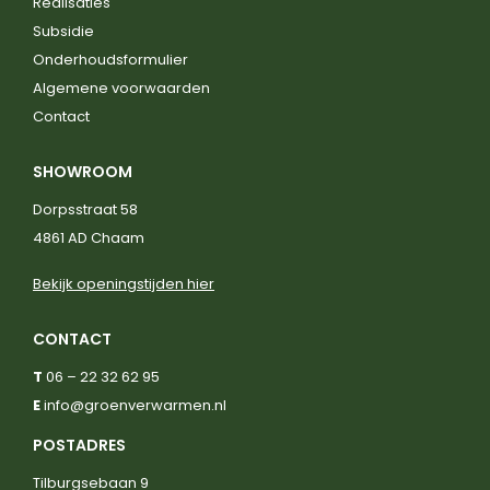
Realisaties
Subsidie
Onderhoudsformulier
Algemene voorwaarden
Contact
SHOWROOM
Dorpsstraat 58
4861 AD Chaam
Bekijk openingstijden hier
CONTACT
T
06 – 22 32 62 95
E
info@groenverwarmen.nl
POSTADRES
Tilburgsebaan 9