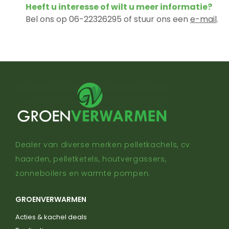
Heeft u interesse of wilt u meer informatie?
Bel ons op 06-22326295 of stuur ons een
e-mail
.
Dealer van diverse merken pelletkachels, cv
haarden, pelletketels, houtvergassers,
zonneboilers en warmte pompen.
GROENVERWARMEN
Acties & kachel deals