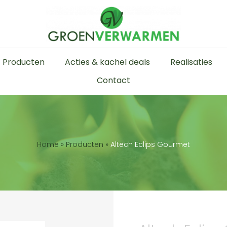
Producten
Acties & kachel deals
Realisaties
Contact
Home
»
Producten
»
Altech Eclips Gourmet