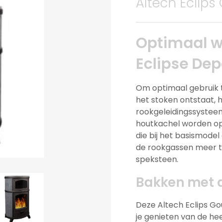
Altech Eclip
Optimaal w
Eclipse Dep
Om optimaal gebruik 
het stoken ontstaat, h
rookgeleidingssystee
houtkachel worden op
die bij het basismodel
de rookgassen meer t
speksteen.
Bakken met d
Deze Altech Eclips Go
je genieten van de hee