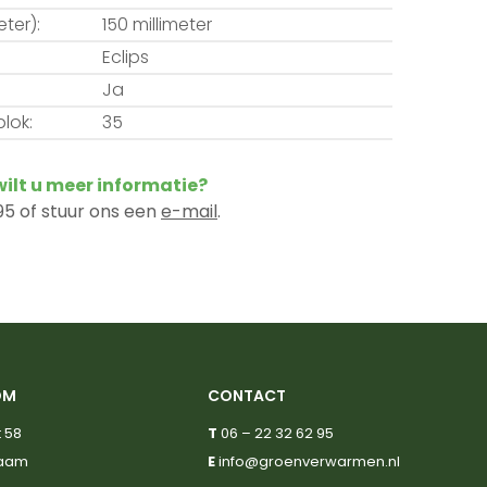
ter):
150 millimeter
Eclips
Ja
lok:
35
 wilt u meer informatie?
5 of stuur ons een
e-mail
.
OM
CONTACT
 58
T
06 – 22 32 62 95
haam
E
info@groenverwarmen.nl