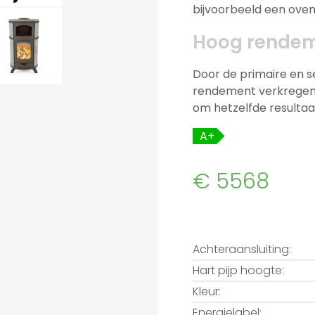
bijvoorbeeld een oven
Hoog rende
Door de primaire en s
rendement verkregen,
om hetzelfde resultaa
A+
€ 5568
Achteraansluiting:
Hart pijp hoogte:
Kleur:
Energielabel: