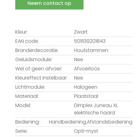
Neem contact op
Kleur:
Zwart
EAN code:
5011139201843
Branderdecoratie:
Houtstammen
Geluidsmodule:
Nee
Wel of geen afvoer:
Afvoerloos
Kleureffect instelbaar:
Nee
Lichtmodule:
Halogeen
Materiaal:
Plaatstaal
Model:
Dimplex Juneau XL
elektrische haard
Bediening:
Handbediening,Afstandsbediening
Serie:
Opti-myst