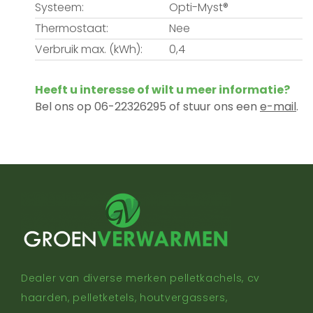
Systeem:
Opti-Myst®
Thermostaat:
Nee
Verbruik max. (kWh):
0,4
Heeft u interesse of wilt u meer informatie?
Bel ons op 06-22326295 of stuur ons een
e-mail
.
Dealer van diverse merken pelletkachels, cv
haarden, pelletketels, houtvergassers,