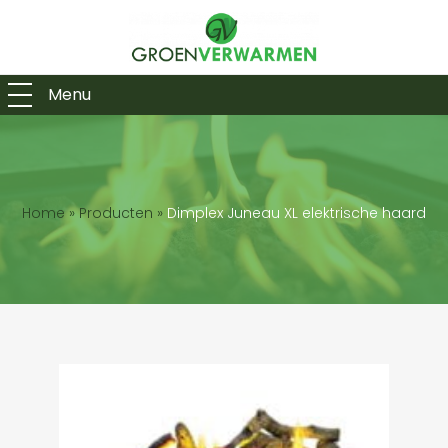
Menu
Home
»
Producten
»
Dimplex Juneau XL elektrische haard