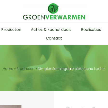
Producten
Acties & kachel deals
Realisaties
Contact
Home
»
Producten
»
Dimplex Sunningdale elektrische kachel