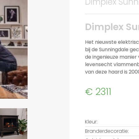
Dimplex Sunni
Dimplex Su
Het nieuwste elektris
bij de Sunningdale ge
de ingenieuze manier 
levensecht vlammenb
van deze haard is 20
€ 2311
Kleur:
Branderdecoratie: