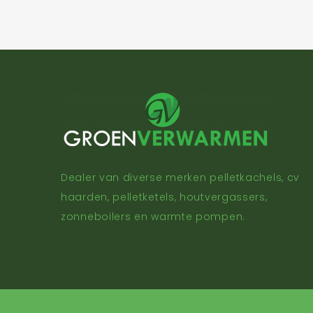
Dealer van diverse merken pelletkachels, cv
haarden, pelletketels, houtvergassers,
zonneboilers en warmte pompen.