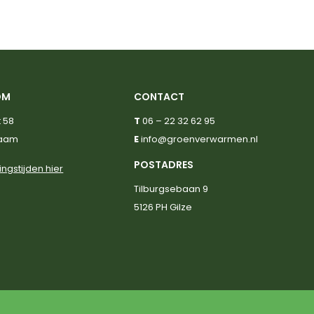
OM
CONTACT
 58
T
06 – 22 32 62 95
haam
E
info@groenverwarmen.nl
POSTADRES
ingstijden hier
Tilburgsebaan 9
5126 PH Gilze