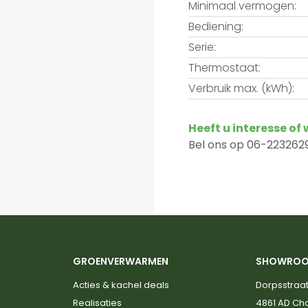
Minimaal vermogen:
Bediening:
Serie:
Thermostaat:
Verbruik max. (kWh):
Heeft u interesse of
Bel ons op 06-2232629
GROENVERWARMEN
SHOWRO
Acties & kachel deals
Dorpsstraat
Realisaties
4861 AD C