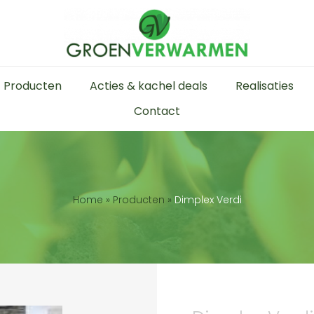
Producten
Acties & kachel deals
Realisaties
Contact
Home
»
Producten
»
Dimplex Verdi