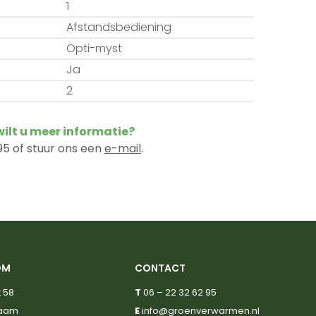
1
Afstandsbediening
Opti-myst
Ja
2
 wilt u meer informatie?
5 of stuur ons een
e-mail
.
OM
CONTACT
 58
T
06 – 22 32 62 95
haam
E
info@groenverwarmen.nl