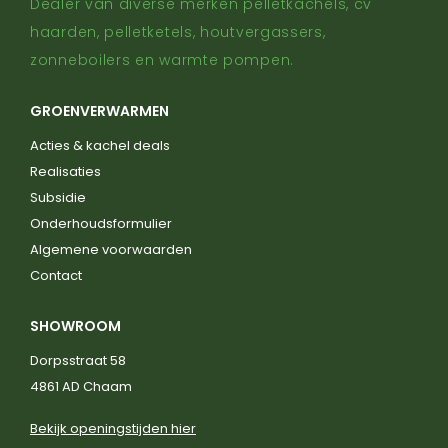
Dealer van diverse merken pelletkachels, cv
haarden, pelletketels, houtvergassers,
zonneboilers en warmte pompen.
GROENVERWARMEN
Acties & kachel deals
Realisaties
Subsidie
Onderhoudsformulier
Algemene voorwaarden
Contact
SHOWROOM
Dorpsstraat 58
4861 AD Chaam
Bekijk openingstijden hier