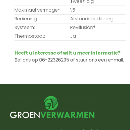
Tweezijdig
Maximaal vermogen:
1,5
Bediening:
Afstandsbediening
Systeem:
Revillusion®
Thermostaat:
Ja
Heeft u interesse of wilt u meer informatie?
Bel ons op 06-22326295 of stuur ons een
e-mail
.