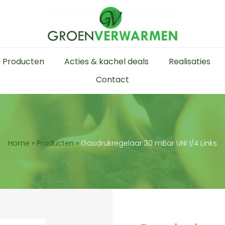
Producten
Acties & kachel deals
Realisaties
Contact
Home
»
Producten
»
Gasdrukregelaar 30 mBar UNI 1/4 Links