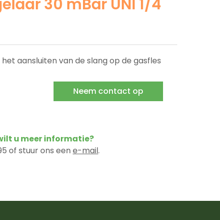
elaar 30 mBar UNI 1/4
het aansluiten van de slang op de gasfles
Neem contact op
 wilt u meer informatie?
5 of stuur ons een
e-mail
.