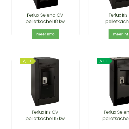
Ferlux Selena CV
Ferlux Iri
pelletkachel 18 kw
pelletkach
meer info
meer in
A++
A++
Ferlux Iris CV
Ferlux Sele
pelletkachel 15 kw
pelletkachel