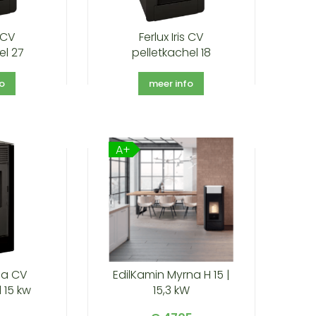
s CV
Ferlux Iris CV
el 27
pelletkachel 18
fo
meer info
A+
na CV
EdilKamin Myrna H 15 |
 15 kw
15,3 kW