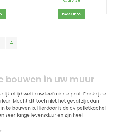
€ 4705
fo
meer info
3
4
n te bouwen in uw muur
jk altijd wel in uw leefruimte past. Dankzij de
ieur. Mocht dit toch niet het geval zijn, dan
te bouwen is. Hierdoor is de cv pelletkachel
 zeer lange levensduur en zijn heel