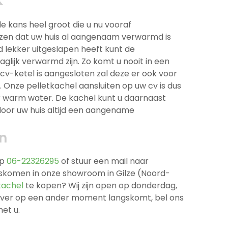
k
de kans heel groot die u nu vooraf
ezen dat uw huis al aangenaam verwarmd is
d lekker uitgeslapen heeft kunt de
glijk verwarmd zijn. Zo komt u nooit in een
v-ketel is aangesloten zal deze er ook voor
 Onze pelletkachel aansluiten op uw cv is dus
r warm water. De kachel kunt u daarnaast
oor uw huis altijd een aangename
n
op
06-22326295
of stuur een mail naar
ngskomen in onze showroom in Gilze (Noord-
tkachel
te kopen? Wij zijn open op donderdag,
 liever op een ander moment langskomt, bel ons
et u.