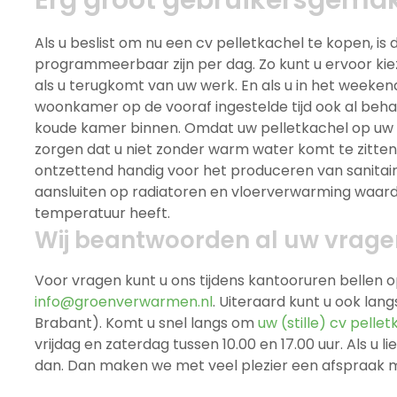
Erg groot gebruikersgema
Als u beslist om nu een cv pelletkachel te kopen, is 
programmeerbaar zijn per dag. Zo kunt u ervoor ki
als u terugkomt van uw werk. En als u in het weeken
woonkamer op de vooraf ingestelde tijd ook al behaa
koude kamer binnen. Omdat uw pelletkachel op uw c
zorgen dat u niet zonder warm water komt te zitten.
ontzettend handig voor het produceren van sanitai
aansluiten op radiatoren en vloerverwarming waard
temperatuur heeft.
Wij beantwoorden al uw vrage
Voor vragen kunt u ons tijdens kantooruren bellen 
info@groenverwarmen.nl
. Uiteraard kunt u ook la
Brabant). Komt u snel langs om
uw (stille) cv pelle
vrijdag en zaterdag tussen 10.00 en 17.00 uur. Als u
dan. Dan maken we met veel plezier een afspraak m