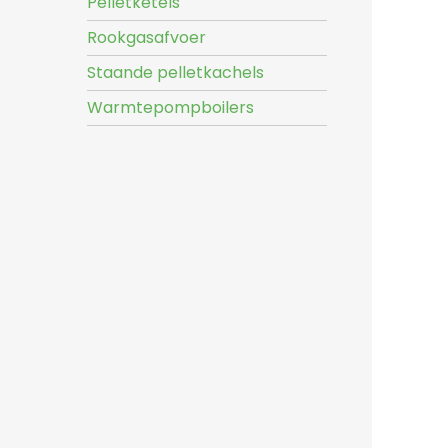
Pelletketels
Rookgasafvoer
Staande pelletkachels
Warmtepompboilers