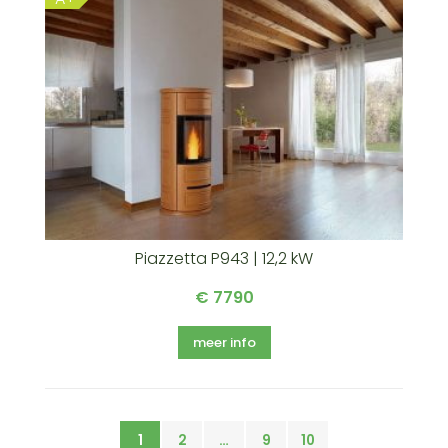
Piazzetta P943 | 12,2 kW
€ 7790
meer info
1
2
…
9
10