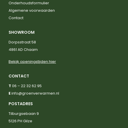
Onderhoudsformulier
Algemene voorwaarden
Contact
SHOWROOM
Dorpsstraat 58
4861 AD Chaam
Bekijk openingstijden hier
CONTACT
T
06 – 22 32 62 95
E
info@groenverwarmen.nl
POSTADRES
Tilburgsebaan 9
5126 PH Gilze